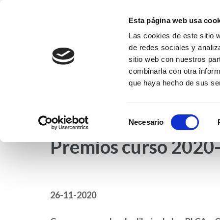
Saltar
al
Esta página web usa cook
contenido
Las cookies de este sitio 
Fundación EFI-Coleg
(presiona
de redes sociales y analiz
Fundación Educativa Franciscanas de l
la
sitio web con nuestros par
tecla
combinarla con otra inform
que haya hecho de sus ser
Intro)
INICIO
NOTICIAS
COLEGIO EFI
ET
Selección
Necesario
de
Premios curso 2020
consentimiento
26-11-2020