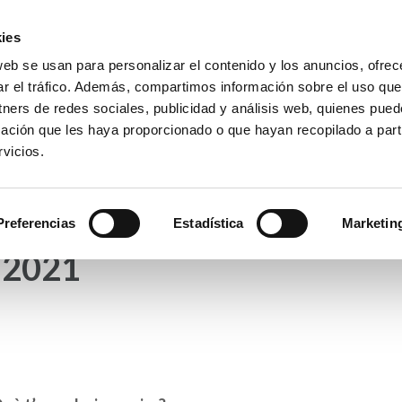
ies
web se usan para personalizar el contenido y los anuncios, ofrec
io La Purísima Alzira
ar el tráfico. Además, compartimos información sobre el uso que
a Inmaculada
tners de redes sociales, publicidad y análisis web, quienes pue
ación que les haya proporcionado o que hayan recopilado a parti
vicios.
APAS
HEMEROTECA
PREMIOS
SECRETARÍA
Preferencias
Estadística
Marketin
-2021