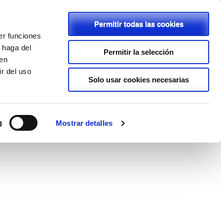
Permitir todas las cookies
er funciones
C/ Rambla, 2 - 46600 - Alzira
 haga del
Permitir la selección
den
962411239
r del uso
lapurisimaalzira@planalfa.es
Solo usar cookies necesarias
ENLACES
PROYECTOS
LOPD
g
Mostrar detalles