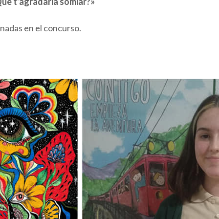
Què t’agradaria somiar?»
nadas en el concurso.