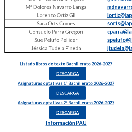
Mª Dolores Navarro Langa
mdnavarro
Lorenzo Ortiz Gil
lortiz@lap
Sara Orts Comes
sorts@lapu
Consuelo Parra Gregori
cparra@la
Sue Pelufo Pellicer
spelufo@l
Jéssica Tudela Pineda
jtudela@la
Listado libros de texto Bachillerato 2026-2027
DESCARGA
Asignaturas optativas 1º Bachillerato 2026-2027
DESCARGA
Asignaturas optativas 2º Bachillerato 2026-2027
DESCARGA
Información PAU