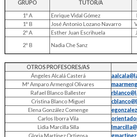
GRUPO
TUTOR/A
1º A
Enrique Vidal Gómez
1º B
José Antonio Lozano Navarro
V
2º A
Esther Juan Escrihuela
2º B
Nadia Che Sanz
OTROS PROFESORES/AS
Ángeles Alcalá Casterá
aalcala@la
Mª Amparo Armengol Olivares
maarmengo
Rafael Blanco Ballester
rblanco@l
Cristina Blanco Miguel
cblanco@l
Elena González Comenge
egonzalez
Carlos Iborra Vila
orientado
Lidia Marcilla Silla
lmarcilla@
Gloria Martínez Ortigosa
gmartinez