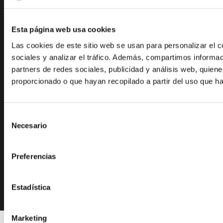
ENTRADAS RECIENTES
Tienda Chromebooks 2026-2027
Esta página web usa cookies
Menú comedor junio
Las cookies de este sitio web se usan para personalizar el c
sociales y analizar el tráfico. Además, compartimos informac
Menú comedor mayo
partners de redes sociales, publicidad y análisis web, quie
Menú comedor abril
proporcionado o que hayan recopilado a partir del uso que h
Admisión: Cita previa
Selección
Necesario
de
consentimiento
Preferencias
Copyright ©2026
Fundación EFI-Colegio La Purísima Alzira
.
School Zone | Desarrollado por
Rara Theme
. Funciona con
Estadística
WordPress
.
Marketing