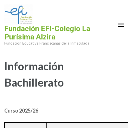
Saltar
al
contenido
(presiona
Fundación EFI-Colegio La
la
Purísima Alzira
tecla
Fundación Educativa Franciscanas de la Inmaculada
Intro)
Información
Bachillerato
Curso 2025/26