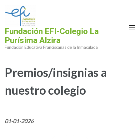
Saltar
al
contenido
(presiona
Fundación EFI-Colegio La
la
Purísima Alzira
tecla
Fundación Educativa Franciscanas de la Inmaculada
Intro)
Premios/insignias a
nuestro colegio
01-01-2026