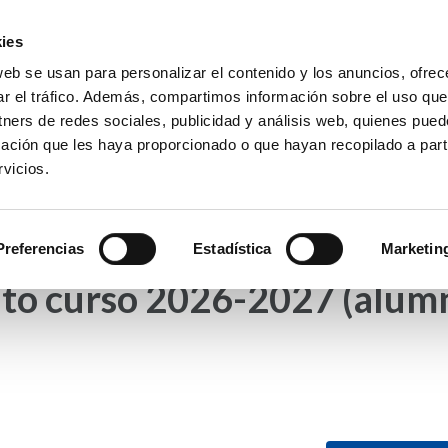
ies
web se usan para personalizar el contenido y los anuncios, ofrec
io La Purísima Alzira
ar el tráfico. Además, compartimos información sobre el uso que
a Inmaculada
tners de redes sociales, publicidad y análisis web, quienes pue
ación que les haya proporcionado o que hayan recopilado a parti
vicios.
APAS
HEMEROTECA
PREMIOS
SECRETARÍA
Preferencias
Estadística
Marketin
ato curso 2026-2027 (alum