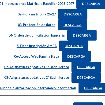
01-Instrucciones Matrícula Bachiller 2026-2027
DESCARGA
02-Hoja matricula 26-27
DESCARGA
03-Protección de datos
DESCARGA
04-Orden de domiciliación bancaria
DESCARGA
5-Ficha inscripción AMPA
DESCARGA
06-Acceso Web Familia Itaca
DESCARGA
07-Asignaturas optativas 1º Bachillerato
DESCARGA
08-Asignaturas optativas 2º Bachillerato
DESCARGA
9-Modelo autorización intercambio información
DESCARGA