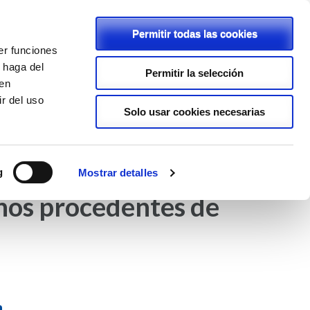
Permitir todas las cookies
er funciones
C/ Rambla, 2 - 46600 - Alzira
 haga del
Permitir la selección
den
962411239
r del uso
lapurisimaalzira@planalfa.es
Solo usar cookies necesarias
ENLACES
PROYECTOS
LOPD
g
Mostrar detalles
nos procedentes de