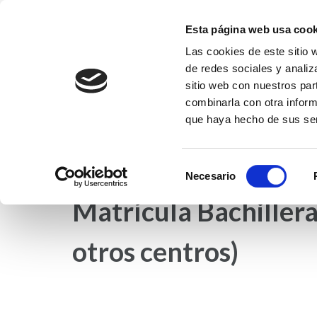
Saltar
al
Esta página web usa cook
contenido
Las cookies de este sitio 
Fundación EFI-Coleg
(presiona
de redes sociales y analiz
Fundación Educativa Franciscanas de l
la
sitio web con nuestros par
tecla
combinarla con otra inform
que haya hecho de sus ser
Intro)
INICIO
NOTICIAS
COLEGIO EFI
ET
Selección
Necesario
de
Matrícula Bachiller
consentimiento
otros centros)