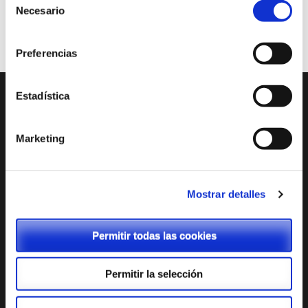
Necesario
de
consentimiento
Preferencias
Estadística
ENTRADAS RECIENTES
Marketing
Tienda Chromebooks 2026-2027
Menú comedor junio
Mostrar detalles
Menú comedor mayo
Menú comedor abril
Permitir todas las cookies
Admisión: Cita previa
Permitir la selección