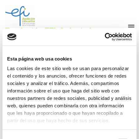
Saltar
al
contenido
(presiona
Fundación EFI-Colegio La
la
Purísima Alzira
tecla
Fundación Educativa Franciscanas de la Inmaculada
Intro)
Esta página web usa cookies
Organigrama
Las cookies de este sitio web se usan para personalizar
el contenido y los anuncios, ofrecer funciones de redes
sociales y analizar el tráfico. Además, compartimos
información sobre el uso que haga del sitio web con
nuestros partners de redes sociales, publicidad y análisis
DESCARGA
web, quienes pueden combinarla con otra información
que les haya proporcionado o que hayan recopilado a
partir del uso que haya hecho de sus servicios.
Selección