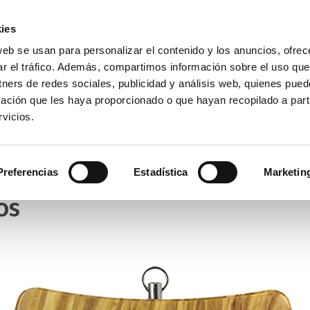
ies
web se usan para personalizar el contenido y los anuncios, ofrec
io La Purísima Alzira
ar el tráfico. Además, compartimos información sobre el uso que
a Inmaculada
tners de redes sociales, publicidad y análisis web, quienes pue
ación que les haya proporcionado o que hayan recopilado a parti
vicios.
APAS
HEMEROTECA
PREMIOS
SECRETARÍA
Preferencias
Estadística
Marketin
os