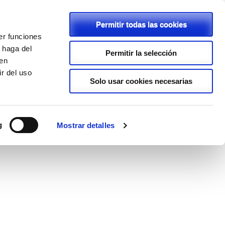
Permitir todas las cookies
er funciones
C/ Rambla, 2 - 46600 - Alzira
 haga del
Permitir la selección
den
962411239
r del uso
lapurisimaalzira@planalfa.es
Solo usar cookies necesarias
ENLACES
PROYECTOS
LOPD
g
Mostrar detalles