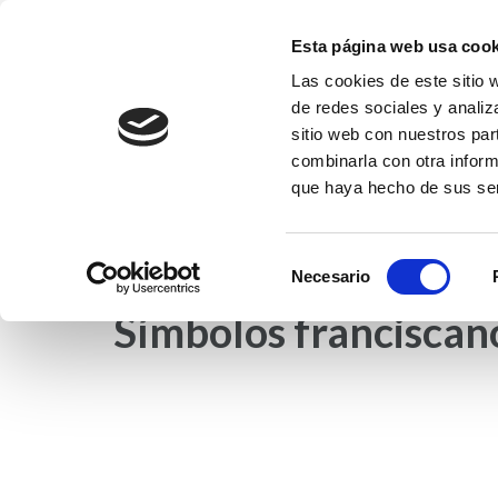
Saltar
al
Esta página web usa cook
contenido
Las cookies de este sitio 
Fundación EFI-Coleg
(presiona
de redes sociales y analiz
Fundación Educativa Franciscanas de l
la
sitio web con nuestros par
tecla
combinarla con otra inform
que haya hecho de sus ser
Intro)
INICIO
NOTICIAS
COLEGIO EFI
ET
Selección
Necesario
de
Símbolos franciscan
consentimiento