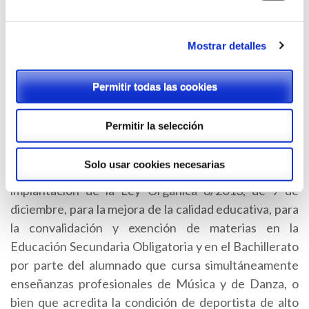
Obligatoria y el Bachillerato por parte del alumnado
que cursa simultáneamente enseñanzas
profesionales de Música y de Danza o bien que
Mostrar detalles
acredita la condición de deportista de alto nivel, de
alto rendimiento o de élite en la Comunitat
Permitir todas las cookies
Valenciana.
Permitir la selección
Resolución de 25 de septiembre de 2015
, del
director general de Política Educativa, por la que se
Solo usar cookies necesarias
dictan instrucciones, adaptadas a los cursos de
implantación de la Ley Orgánica 8/2013, de 9 de
diciembre, para la mejora de la calidad educativa, para
la convalidación y exención de materias en la
Educación Secundaria Obligatoria y en el Bachillerato
por parte del alumnado que cursa simultáneamente
enseñanzas profesionales de Música y de Danza, o
bien que acredita la condición de deportista de alto