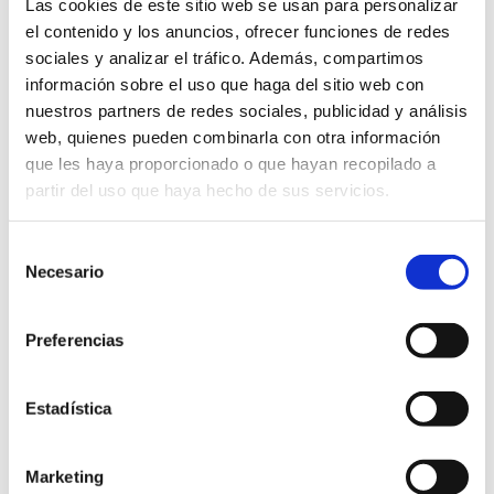
Las cookies de este sitio web se usan para personalizar
que cursa simultáneamente enseñanzas
el contenido y los anuncios, ofrecer funciones de redes
profesionales de música y de danza o bien que
sociales y analizar el tráfico. Además, compartimos
acredita la condición de deportista de alto nivel, de
información sobre el uso que haga del sitio web con
nuestros partners de redes sociales, publicidad y análisis
alto rendimiento o de élite en la Comunitat
web, quienes pueden combinarla con otra información
Valenciana.
que les haya proporcionado o que hayan recopilado a
partir del uso que haya hecho de sus servicios.
DOCV 6520 (13-05-2011)
: ORDEN 27/2011, de 5 de
mayo, de la Conselleria de Educación, por la que se
Selección
modifica parcialmente la Orden de 19 de junio de
Necesario
de
2009, de la Conselleria de Educación, por la que se
consentimiento
regula la organización y el funcionamiento del
Preferencias
Bachillerato diurno, nocturno y a distancia en la
Comunitat Valenciana, y la Orden 71/2010, de 15 de
Estadística
julio, de la Conselleria de Educación, por la que se
regula el procedimiento para solicitar la convalidación
y exención de materias en la Educación Secundaria
Marketing