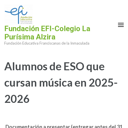
Saltar
al
contenido
(presiona
Fundación EFI-Colegio La
la
Purísima Alzira
tecla
Fundación Educativa Franciscanas de la Inmaculada
Intro)
Alumnos de ESO que
cursan música en 2025-
2026
Documentación a presentar
(entregar antes del 31