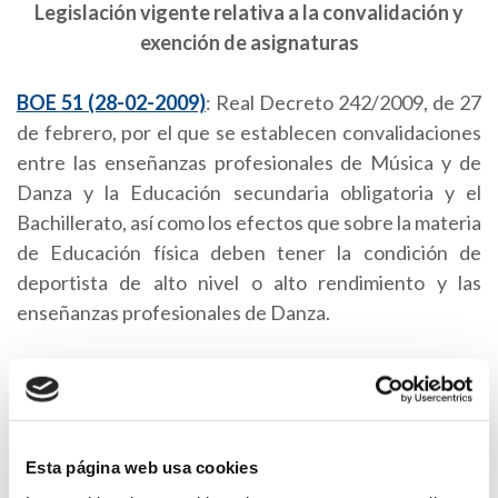
Legislación vigente relativa a la convalidación y
exención de asignaturas
BOE 51 (28-02-2009)
: Real Decreto 242/2009, de 27
de febrero, por el que se establecen convalidaciones
entre las enseñanzas profesionales de Música y de
Danza y la Educación secundaria obligatoria y el
Bachillerato, así como los efectos que sobre la materia
de Educación física deben tener la condición de
deportista de alto nivel o alto rendimiento y las
enseñanzas profesionales de Danza.
DOCV 6322 (30-07-2010)
: ORDEN 71/2010, de 15
de julio, de la Conselleria de Educación, por la que se
regula el procedimiento para solicitar la convalidación
y exención de materias en la Educación Secundaria
Esta página web usa cookies
Obligatoria y el Bachillerato por parte del alumnado