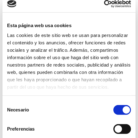
matinera
matinera
matinera
matinera
matinera
9:00h
Esta página web usa cookies
Las cookies de este sitio web se usan para personalizar
13:30h
Baile
Funny
Baile
Funny
el contenido y los anuncios, ofrecer funciones de redes
a
moderno
Kids
moderno
Kids
sociales y analizar el tráfico. Además, compartimos
14:30h
información sobre el uso que haga del sitio web con
nuestros partners de redes sociales, publicidad y análisis
web, quienes pueden combinarla con otra información
que les haya proporcionado o que hayan recopilado a
partir del uso que haya hecho de sus servicios.
DOCENDO- LA PURÍSIMA (ALZIRA)24-25
DESCARGA
Selección
Necesario
de
consentimiento
Preferencias