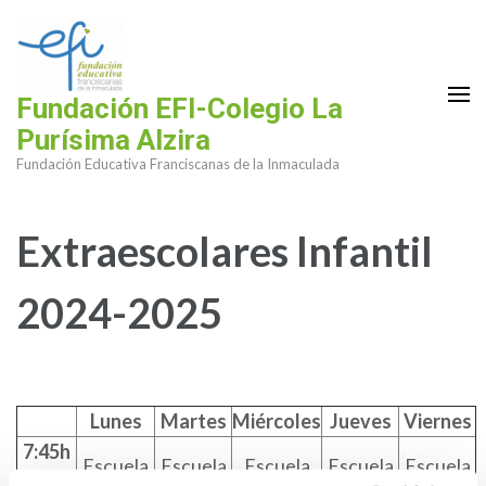
Saltar
al
contenido
(presiona
Fundación EFI-Colegio La
la
Purísima Alzira
tecla
Fundación Educativa Franciscanas de la Inmaculada
Intro)
Extraescolares Infantil
2024-2025
Lunes
Martes
Miércoles
Jueves
Viernes
7:45h
Escuela
Escuela
Escuela
Escuela
Escuela
a