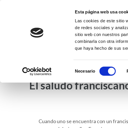
Saltar
al
Esta página web usa cook
contenido
Las cookies de este sitio 
Fundación EFI-Coleg
(presiona
de redes sociales y analiz
Fundación Educativa Franciscanas de l
la
sitio web con nuestros par
tecla
combinarla con otra inform
que haya hecho de sus ser
Intro)
INICIO
NOTICIAS
COLEGIO EFI
ET
Selección
Necesario
de
El saludo franciscano
consentimiento
Cuando uno se encuentra con un franciscano,