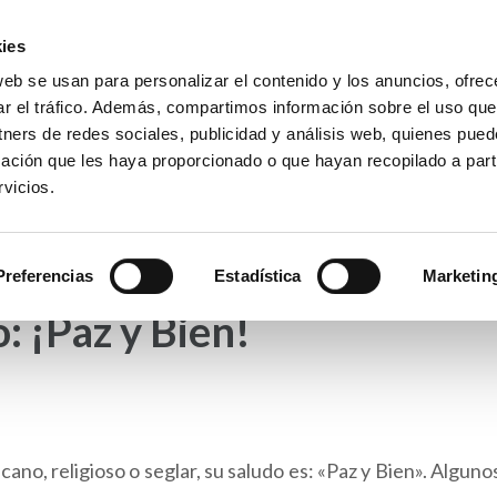
ies
web se usan para personalizar el contenido y los anuncios, ofrec
io La Purísima Alzira
ar el tráfico. Además, compartimos información sobre el uso que
a Inmaculada
tners de redes sociales, publicidad y análisis web, quienes pue
ación que les haya proporcionado o que hayan recopilado a parti
vicios.
APAS
HEMEROTECA
PREMIOS
SECRETARÍA
Preferencias
Estadística
Marketin
: ¡Paz y Bien!
 religioso o seglar, su saludo es: «Paz y Bien». Algunos 