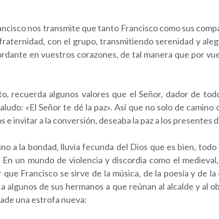
ncisco nos transmite que tanto Francisco como sus compa
fraternidad, con el grupo, transmitiendo serenidad y aleg
ordante en vuestros corazones, de tal manera que por vue
cuerda algunos valores que el Señor, dador de todo bi
ludo: «El Señor te dé la paz». Así que no solo de camino o 
e invitar a la conversión, deseaba la paz a los presentes di
o a la bondad, lluvia fecunda del Dios que es bien, todo 
n. En un mundo de violencia y discordia como el medieva
 Francisco se sirve de la música, de la poesía y de la 
ta a algunos de sus hermanos a que reúnan al alcalde y al o
añade una estrofa nueva: