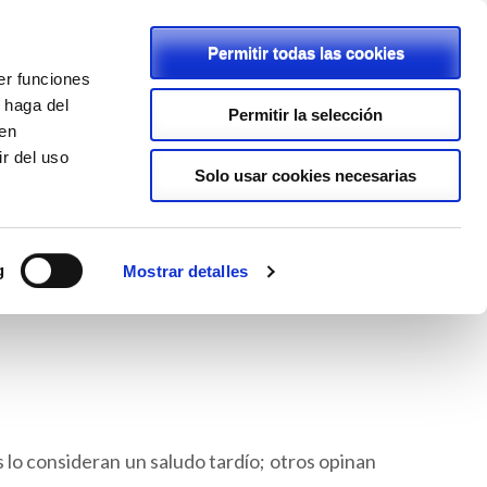
Permitir todas las cookies
er funciones
C/ Rambla, 2 - 46600 - Alzira
 haga del
Permitir la selección
den
962411239
r del uso
lapurisimaalzira@planalfa.es
Solo usar cookies necesarias
ENLACES
PROYECTOS
LOPD
g
Mostrar detalles
lo consideran un saludo tardío; otros opinan