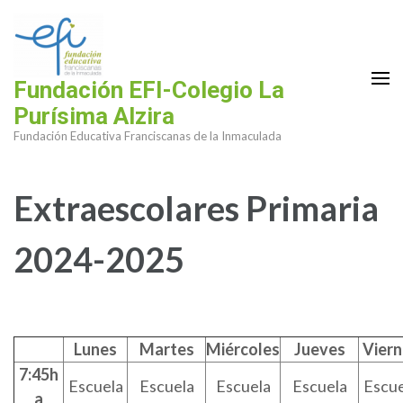
Saltar
al
contenido
(presiona
Fundación EFI-Colegio La
la
Purísima Alzira
tecla
Fundación Educativa Franciscanas de la Inmaculada
Intro)
Extraescolares Primaria
2024-2025
Lunes
Martes
Miércoles
Jueves
Viern
7:45h
Escuela
Escuela
Escuela
Escuela
Escue
a