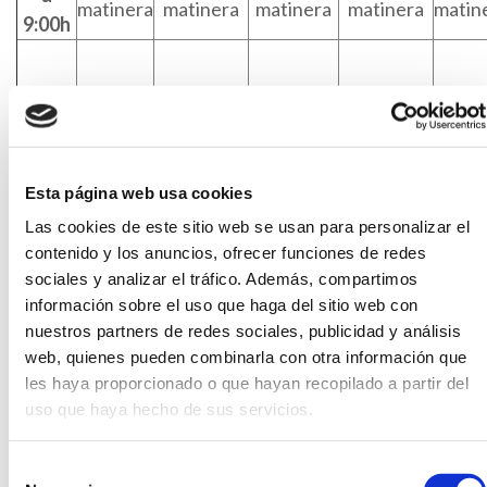
matinera
matinera
matinera
matinera
matin
9:00h
Primary
Primary
12:30h
Coro (3º
Fun (1º)
Guitarra
Fun (1º)
Esta página web usa cookies
a
a 6º)
Cambridge
(3º a 6º)
Cambridge
Las cookies de este sitio web se usan para personalizar el
13:30h
exams (2º a
Exams (2º
contenido y los anuncios, ofrecer funciones de redes
6º)
a 6º)
sociales y analizar el tráfico. Además, compartimos
información sobre el uso que haga del sitio web con
nuestros partners de redes sociales, publicidad y análisis
web, quienes pueden combinarla con otra información que
les haya proporcionado o que hayan recopilado a partir del
uso que haya hecho de sus servicios.
DOCENDO- LA PURÍSIMA (ALZIRA)24-25
DESCARGA
La Purísima Alzira 24-25
DESCARGA
Selección