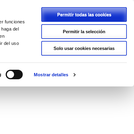
Permitir todas las cookies
er funciones
C/ Rambla, 2 - 46600 - Alzira
 haga del
Permitir la selección
den
962411239
r del uso
lapurisimaalzira@planalfa.es
Solo usar cookies necesarias
ENLACES
PROYECTOS
LOPD
g
Mostrar detalles