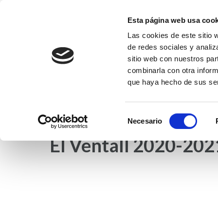
Saltar
al
Esta página web usa cook
contenido
Las cookies de este sitio 
Fundación EFI-Coleg
(presiona
de redes sociales y analiz
Fundación Educativa Franciscanas de l
la
sitio web con nuestros par
tecla
combinarla con otra inform
que haya hecho de sus ser
Intro)
INICIO
NOTICIAS
COLEGIO EFI
ET
Selección
Necesario
de
El Ventall 2020-202
consentimiento