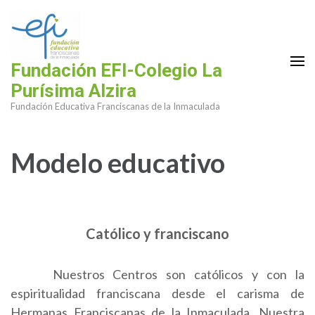
Saltar
al
contenido
(presiona
Fundación EFI-Colegio La
la
Purísima Alzira
tecla
Fundación Educativa Franciscanas de la Inmaculada
Intro)
Modelo educativo
Católico y franciscano
Nuestros Centros son católicos y con la
espiritualidad franciscana desde el carisma de
Hermanas Franciscanas de la Inmaculada. Nuestra