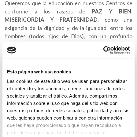
Queremos que la educación en nuestros Centros se
conforme a los rasgos de
PAZ Y BIEN,
MISERICORDIA Y FRATERNIDAD
, como una
exigencia de la dignidad y de la igualdad, entre los
hombres (todos hijos de Dios), con un profundo
respeto a la dignidad de la persona.
Rasgos que nos llevan a la opción por unos
VALORES, unas ACTITUDES y una PROYECCIÓN
Esta página web usa cookies
EDUCATIVA particulares.
Las cookies de este sitio web se usan para personalizar
el contenido y los anuncios, ofrecer funciones de redes
Rasgos y valores
sociales y analizar el tráfico. Además, compartimos
información sobre el uso que haga del sitio web con
PAZ Y BIEN:
nuestros partners de redes sociales, publicidad y análisis
web, quienes pueden combinarla con otra información
que les haya proporcionado o que hayan recopilado a
Justicia.
partir del uso que haya hecho de sus servicios.
Libertad