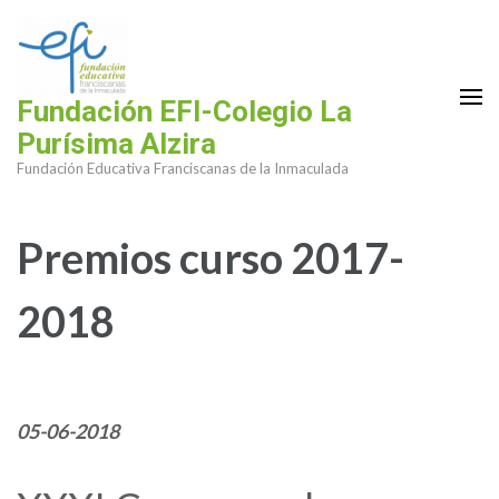
Saltar
al
contenido
(presiona
Fundación EFI-Colegio La
la
Purísima Alzira
tecla
Fundación Educativa Franciscanas de la Inmaculada
Intro)
Premios curso 2017-
2018
05-06-2018