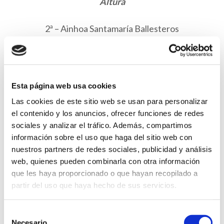
Altura
2ª – Ainhoa Santamaría Ballesteros
3ª – Aitana Pérez Piera
Peso
Esta página web usa cookies
Las cookies de este sitio web se usan para personalizar
1ª – Elena Marín Pascual
el contenido y los anuncios, ofrecer funciones de redes
3ª – Aitana Pérez Piera
sociales y analizar el tráfico. Además, compartimos
información sobre el uso que haga del sitio web con
Longitud
nuestros partners de redes sociales, publicidad y análisis
web, quienes pueden combinarla con otra información
que les haya proporcionado o que hayan recopilado a
2ª – Claudia Gil Vela
partir del uso que haya hecho de sus servicios.
3ª – Aitana Pérez Piera
Selección
800 metros
Necesario