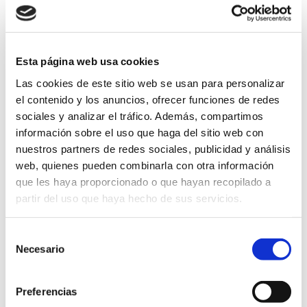
su integración social en el sistema educativo.
DOCV 6024 (29-05-2009)
: Orden de 19 de mayo de
Esta página web usa cookies
2009, de la Conselleria de Educación, por la que se
establece el procedimiento de admisión del alumnado
Las cookies de este sitio web se usan para personalizar
el contenido y los anuncios, ofrecer funciones de redes
en los Programas de Cualificación Profesional Inicial
sociales y analizar el tráfico. Además, compartimos
financiados con fondos públicos
.
información sobre el uso que haga del sitio web con
nuestros partners de redes sociales, publicidad y análisis
DOCV 6778 (21-05-2012)
: Decreto 73/2012, de 18
web, quienes pueden combinarla con otra información
de mayo, del Consell, por el que se determinan las
que les haya proporcionado o que hayan recopilado a
condiciones de aplicación del Real Decreto Ley
partir del uso que haya hecho de sus servicios.
14/2012, de 20 de abril, de medidas urgentes de
racionalización del gasto público en el ámbito
Selección
educativo no universitario en la Comunitat
Necesario
de
Valenciana.
consentimiento
Preferencias
DOCV 6779 (22-05-2012)
: Orden 19/2012, de 21 de