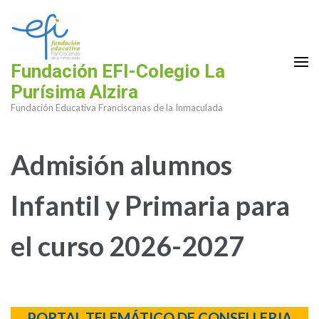
Saltar
al
contenido
(presiona
Fundación EFI-Colegio La
la
Purísima Alzira
tecla
Fundación Educativa Franciscanas de la Inmaculada
Intro)
Admisión alumnos
Infantil y Primaria para
el curso 2026-2027
PORTAL TELEMÁTICO DE CONSELLERIA