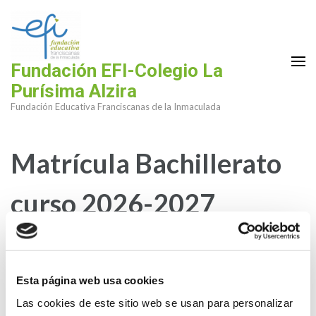
Saltar
al
contenido
(presiona
Fundación EFI-Colegio La
la
Purísima Alzira
tecla
Fundación Educativa Franciscanas de la Inmaculada
Intro)
Matrícula Bachillerato
curso 2026-2027
(alumnos procedentes
de La Purísima)
Esta página web usa cookies
Las cookies de este sitio web se usan para personalizar