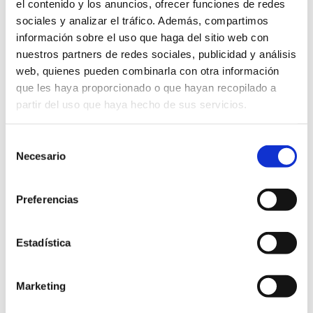
el contenido y los anuncios, ofrecer funciones de redes
sociales y analizar el tráfico. Además, compartimos
información sobre el uso que haga del sitio web con
01-Instrucciones Matrícula
DESCARGA
nuestros partners de redes sociales, publicidad y análisis
web, quienes pueden combinarla con otra información
02-Hoja matricula
DESCARGA
que les haya proporcionado o que hayan recopilado a
partir del uso que haya hecho de sus servicios.
03-Acceso Web Familia Itaca
DESCARGA
04-Asignaturas optativas 1º Bachillerato
DESCARGA
Selección
Necesario
de
05-Asignaturas optativas 2º Bachillerato
DESCARGA
consentimiento
06-Modelo autorización intercambio información
Preferencias
DESCARGA
Estadística
Marketing