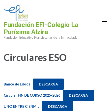
Saltar
al
contenido
(presiona
Fundación EFI-Colegio La
la
Purísima Alzira
tecla
Fundación Educativa Franciscanas de la Inmaculada
Intro)
Circulares ESO
Banco de Libros
DESCARGA
Circular FIN DE CURSO 2025-2026
DESCARGA
UNO ENTRE CIENMIL
DESCARGA