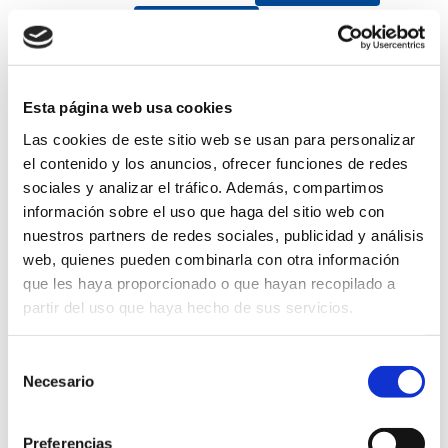
Día Fallero 2026
DESCARGA
1º ESO-Cueva Bolomor
DESCARGA
Esta página web usa cookies
AUTORIZACIÓN 2º ESO_MURTA
DESCARGA
Las cookies de este sitio web se usan para personalizar
el contenido y los anuncios, ofrecer funciones de redes
AUTORIZACIÓN 3º ESO_CASELLA
DESCARGA
sociales y analizar el tráfico. Además, compartimos
AUTORIZACIÓN 4º ESO_CASELLA
DESCARGA
información sobre el uso que haga del sitio web con
nuestros partners de redes sociales, publicidad y análisis
AUTORIZACIÓN CONVIVENCIA DEPORTIVA 1º ESO
web, quienes pueden combinarla con otra información
DESCARGA
que les haya proporcionado o que hayan recopilado a
partir del uso que haya hecho de sus servicios.
Comunicación familias participación Agente externo en el
centro 1 y 2ESO
DESCARGA
Selección
AUTORIZACIÓN CONVIVENCIA DEPORTIVA 3º ESO
Necesario
de
DESCARGA
consentimiento
Preferencias