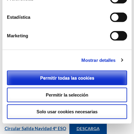
Campaña Manos Unidas 2026
DESCARGA
1º y 2º ESO-Viaje a la nieve
DESCARGA
Estadística
Circular sobre uniformidad
DESCARGA
Marketing
Circular Inmaculada, San Silvestre y Campaña Solidaria
DESCARGA
Mostrar detalles
4ºESO-Intercambio Francia
DESCARGA
Comunicado uniformes 13-10-2025
DESCARGA
Permitir todas las cookies
Circular Salida Navidad 1º ESO
DESCARGA
Permitir la selección
Circular Salida Navidad 2º ESO
DESCARGA
Solo usar cookies necesarias
Circular Salida Navidad 3º ESO
DESCARGA
Circular Salida Navidad 4º ESO
DESCARGA