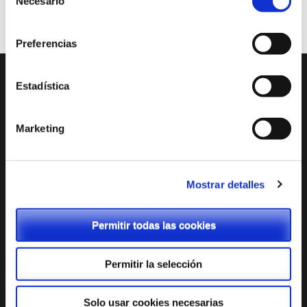
Necesario
de
consentimiento
Preferencias
Estadística
ENTRADAS RECIENTES
Tienda Chromebooks 2026-2027
Marketing
Menú comedor junio
Menú comedor mayo
Mostrar detalles
Menú comedor abril
Permitir todas las cookies
Admisión: Cita previa
Permitir la selección
Solo usar cookies necesarias