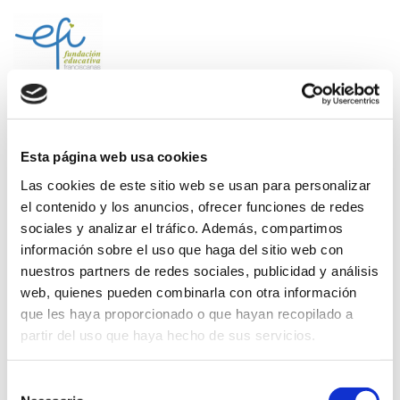
Saltar
al
contenido
(presiona
Fundación EFI-Colegio La
la
Purísima Alzira
tecla
Fundación Educativa Franciscanas de la Inmaculada
Intro)
Esta página web usa cookies
Las cookies de este sitio web se usan para personalizar
El Ventall 2010-2011
el contenido y los anuncios, ofrecer funciones de redes
sociales y analizar el tráfico. Además, compartimos
información sobre el uso que haga del sitio web con
nuestros partners de redes sociales, publicidad y análisis
web, quienes pueden combinarla con otra información
EL VENTALL 2010-2011
DESCARGA
que les haya proporcionado o que hayan recopilado a
partir del uso que haya hecho de sus servicios.
Selección