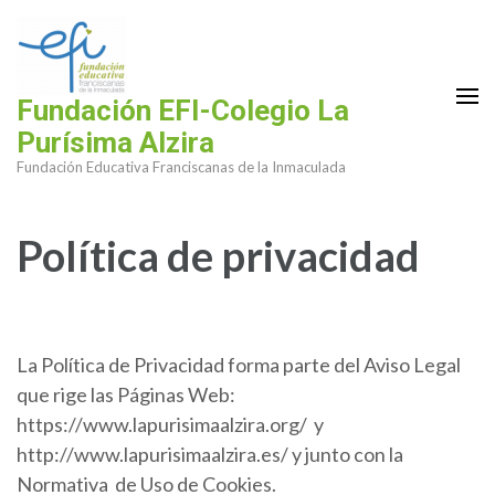
Saltar
al
contenido
(presiona
Fundación EFI-Colegio La
la
Purísima Alzira
tecla
Fundación Educativa Franciscanas de la Inmaculada
Intro)
Política de privacidad
La Política de Privacidad forma parte del Aviso Legal
que rige las Páginas Web:
https://www.lapurisimaalzira.org/ y
http://www.lapurisimaalzira.es/ y junto con la
Normativa de Uso de Cookies.