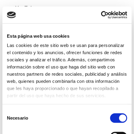
YouTube
https://policies.google.com/privacy?hl=es&gl=es
Whatsapp https://www.whatsapp.com/legal/
Esta página web usa cookies
Las cookies de este sitio web se usan para personalizar
Demandantes de empleo:
el contenido y los anuncios, ofrecer funciones de redes
sociales y analizar el tráfico. Además, compartimos
Tratamos sus datos personales con la finalidad de
información sobre el uso que haga del sitio web con
contar con su perfil en los procesos de selección de
nuestros partners de redes sociales, publicidad y análisis
contratación, citarle para entrevistas de trabajo y
web, quienes pueden combinarla con otra información
evaluar su candidatura, comunicar su
curriculum vitae
que les haya proporcionado o que hayan recopilado a
partir del uso que haya hecho de sus servicios.
a entidades colaboradoras o afines con el único
objetivo de hacerle partícipe en sus procesos de
Selección
selección, siempre que nos haya dado su
Necesario
de
consentimiento.
consentimiento