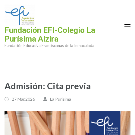
Saltar
al
contenido
(presiona
Fundación EFI-Colegio La
la
Purísima Alzira
tecla
Fundación Educativa Franciscanas de la Inmaculada
Intro)
Admisión: Cita previa
27 Mar,2026
La Purísima