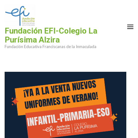
Saltar
al
contenido
(presiona
Fundación EFI-Colegio La
la
Purísima Alzira
tecla
Fundación Educativa Franciscanas de la Inmaculada
Intro)