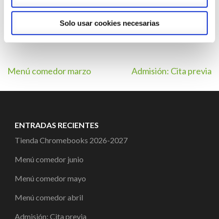
ALZIRA 2026
DESCARGA
Solo usar cookies necesarias
Navegación
Menú comedor marzo
Admisión: Cita previa
de
entradas
ENTRADAS RECIENTES
Tienda Chromebooks 2026-2027
Menú comedor junio
Menú comedor mayo
Menú comedor abril
Admisión: Cita previa