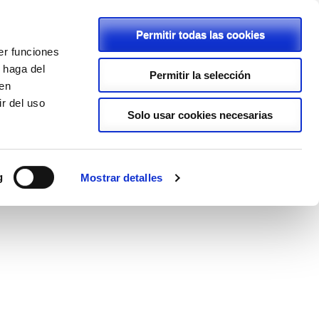
Permitir todas las cookies
er funciones
C/ Rambla, 2 - 46600 - Alzira
 haga del
Permitir la selección
den
962411239
r del uso
lapurisimaalzira@planalfa.es
Solo usar cookies necesarias
ENLACES
PROYECTOS
LOPD
g
Mostrar detalles