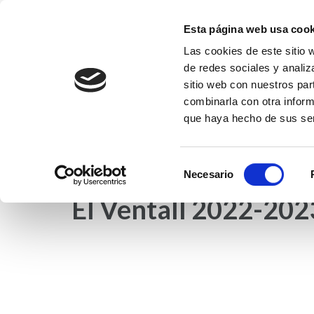
Saltar
al
Esta página web usa cook
contenido
Las cookies de este sitio 
Fundación EFI-Coleg
(presiona
de redes sociales y analiz
Fundación Educativa Franciscanas de l
la
sitio web con nuestros par
tecla
combinarla con otra inform
que haya hecho de sus ser
Intro)
INICIO
NOTICIAS
COLEGIO EFI
ET
Selección
Necesario
de
El Ventall 2022-202
consentimiento