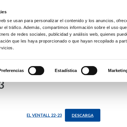
ies
web se usan para personalizar el contenido y los anuncios, ofrec
io La Purísima Alzira
ar el tráfico. Además, compartimos información sobre el uso que
a Inmaculada
tners de redes sociales, publicidad y análisis web, quienes pue
ación que les haya proporcionado o que hayan recopilado a parti
vicios.
APAS
HEMEROTECA
PREMIOS
SECRETARÍA
Preferencias
Estadística
Marketin
3
EL VENTALL 22-23
DESCARGA