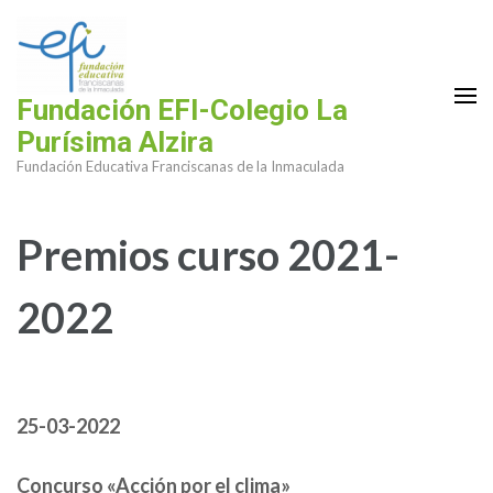
Saltar
al
contenido
(presiona
Fundación EFI-Colegio La
la
Purísima Alzira
tecla
Fundación Educativa Franciscanas de la Inmaculada
Intro)
Premios curso 2021-
2022
25-03-2022
Concurso «Acción por el clima»