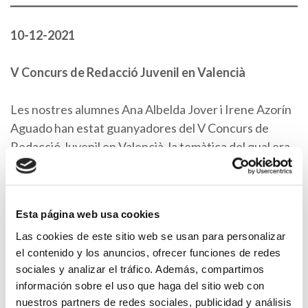
10-12-2021
V Concurs de Redacció Juvenil en Valencià
Les nostres alumnes Ana Albelda Jover i Irene Azorín
Aguado han estat guanyadores del V Concurs de
Redacció Juvenil en Valencià, la temàtica del qual era
“Històries per a representar…S’alça el teló!”Ana
Albelda Jover ha obtingut el tercer premi de la
categoria de 1r i 2n d’ESO. Irene Azorín Aguado ha
Esta página web usa cookies
obtingut el primer premi de la categoria de 3r i 4t
Las cookies de este sitio web se usan para personalizar
d’ESO. Agraïm al alcalde Diego Gómez, al regidor de
el contenido y los anuncios, ofrecer funciones de redes
cultura Alfred Aranda i a la técnica del SERVAL
sociales y analizar el tráfico. Además, compartimos
Andrea Maravilla la seua presencia. ENHORABONA a
información sobre el uso que haga del sitio web con
Ana i a Irene i a les seues families.
nuestros partners de redes sociales, publicidad y análisis