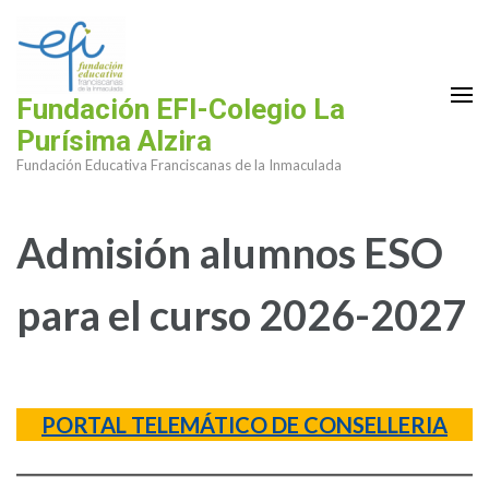
Saltar
al
contenido
(presiona
Fundación EFI-Colegio La
la
Purísima Alzira
tecla
Fundación Educativa Franciscanas de la Inmaculada
Intro)
Admisión alumnos ESO
para el curso 2026-2027
PORTAL TELEMÁTICO DE CONSELLERIA