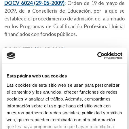
DOCV 6024 (29-05-2009)
: Orden de 19 de mayo de
2009, de la Conselleria de Educación, por la que se
establece el procedimiento de admisión del alumnado
en los Programas de Cualificación Profesional Inicial
financiados con fondos públicos
.
DOCV 6778 (21-05-2012)
: Decreto 73/2012, de 18
de mayo, del Consell, por el que se determinan las
condiciones de aplicación del Real Decreto Ley
14/2012, de 20 de abril, de medidas urgentes de
Esta página web usa cookies
racionalización del gasto público en el ámbito
Las cookies de este sitio web se usan para personalizar
educativo no universitario en la Comunitat
el contenido y los anuncios, ofrecer funciones de redes
Valenciana.
sociales y analizar el tráfico. Además, compartimos
información sobre el uso que haga del sitio web con
DOCV 6779 (22-05-2012)
: Orden 19/2012, de 21 de
nuestros partners de redes sociales, publicidad y análisis
mayo, de la Consellería de Educación, Formación y
web, quienes pueden combinarla con otra información
que les haya proporcionado o que hayan recopilado a
Empleo, por la que se regula la aplicación del Real