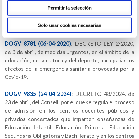
docente en los niveles no universitarios regulados por
Permitir la selección
la Ley Orgánica 2/2006, de 3 de mayo, de Educación,
en los centros docentes no universitarios de la
Solo usar cookies necesarias
Comunitat Valenciana.
DOGV 8781 (06-04-2020)
: DECRETO LEY 2/2020,
de 3 de abril, de medidas urgentes, en el ámbito de la
educación, de la cultura y del deporte, para paliar los
efectos de la emergencia sanitaria provocada por la
Covid-19.
DOGV 9835 (24-04-2024)
: DECRETO 48/2024, de
23 de abril, del Consell, por el que se regula el proceso
de admisión en los centros docentes públicos y
privados concertados que imparten enseñanzas de
Educación Infantil, Educación Primaria, Educación
Secundaria Obligatoria y Bachillerato, y en los centros