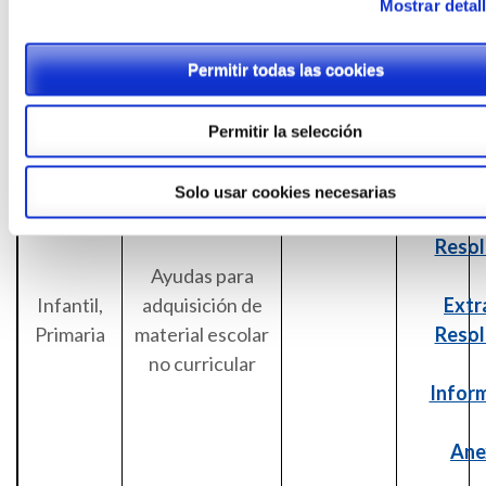
Mostrar detal
Educación
Secundaria
Obligatoria» en
Permitir todas las cookies
Soria
Permitir la selección
Or
Solo usar cookies necesarias
Resol
Ayudas para
Infantil,
adquisición de
Extr
Primaria
material escolar
Resol
no curricular
Infor
Ane