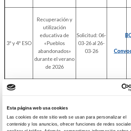
Recuperación y
utilización
educativa de
Solicitud: 06-
B
3º y 4º ESO
«Pueblos
03-26 al 26-
abandonados»
03-26
Convoc
durante el verano
de 2026
Becas para la
participación en
un programa
Esta página web usa cookies
intensivo de
Solicitud:
B
Las cookies de este sitio web se usan para personalizar el
Bachillerato
inmersión
hasta el 10-
contenido y los anuncios, ofrecer funciones de redes sociale
lingüística en
03-2026
Soli