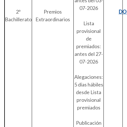
antes del 03-
07-2026
2º
Premios
DO
Bachillerato
Extraordinarios
Lista
provisional
de
premiados:
antes del 27-
07-2026
Alegaciones:
5 días hábiles
desde Lista
provisional
premiados
Publicación