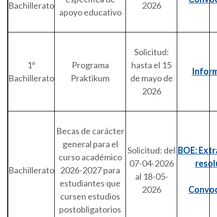
Bachillerato
2026
apoyo educativo
Solicitud:
1º
Programa
hasta el 15
Infor
Bachillerato
Praktikum
de mayo de
2026
Becas de carácter
general para el
Solicitud: del
BOE: Extr
curso académico
07-04-2026
resol
Bachillerato
2026-2027 para
al 18-05-
estudiantes que
2026
Convoc
cursen estudios
postobligatorios