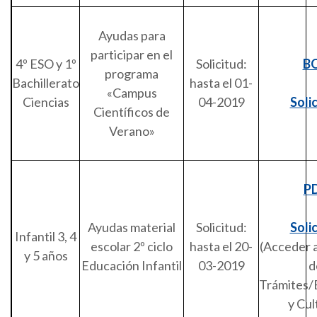
Ayudas para
participar en el
4º ESO y 1º
Solicitud:
B
programa
Bachillerato
hasta el 01-
«Campus
Ciencias
04-2019
Soli
Científicos de
Verano»
P
Ayudas material
Solicitud:
Soli
Infantil 3, 4
escolar 2º ciclo
hasta el 20-
(Acceder 
y 5 años
Educación Infantil
03-2019
d
Trámites/
y Cul