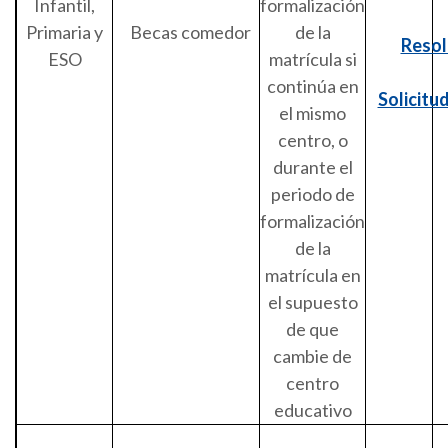
Infantil,
formalización
Primaria y
Becas comedor
de la
Resol
ESO
matrícula si
continúa en
Solicitu
el mismo
centro, o
durante el
periodo de
formalización
de la
matrícula en
el supuesto
de que
cambie de
centro
educativo