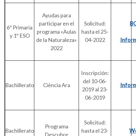
Ayudas para
participar en el
Solicitud:
B
6º Primaria
programa «Aulas
hasta el 25-
y 1º ESO
de la Naturaleza»
04-2022
Infor
2022
Inscripción:
del 10-06-
Bachillerato
Ciència Ara
Infor
2019 al 23-
06-2019
Solicitud:
Programa
Bachillerato
hasta el 23-
W
Descubre