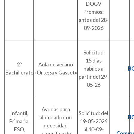
DOGV
Premios:
antes del 28-
09-2026
Solicitud
15 días
2º
Aula de verano
hábiles a
B
Bachillerato
«Ortega y Gasset»
partir del 29-
05-26
Ayudas para
Infantil,
Solicitud: del
alumnado con
B
Primaria,
19-05-2026
necesidad
ESO,
al 10-09-
específica de
Convoc