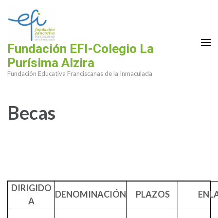
Saltar
al
contenido
(presiona
Fundación EFI-Colegio La
la
Purísima Alzira
tecla
Fundación Educativa Franciscanas de la Inmaculada
Intro)
Becas
DIRIGIDO
DENOMINACIÓN
PLAZOS
ENL
A