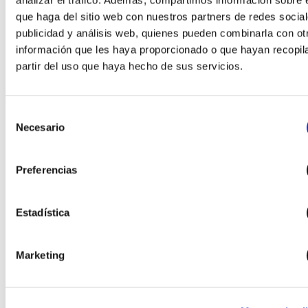
analizar el tráfico. Además, compartimos información sobre 
inglés en España
que haga del sitio web con nuestros partners de redes social
publicidad y análisis web, quienes pueden combinarla con ot
durante el mes de
información que les haya proporcionado o que hayan recopil
julio de 2026
partir del uso que haya hecho de sus servicios.
Infantil,
Ayudas
Del 20-10-
Primaria,
adquisición
DO
Selección
2025 al 19-
ESO y
Material escolar
Necesario
de
11-2025
Bachillerato
DANA 2024
Soli
consentimiento
Preferencias
Ayudas para
participar en el
Estadística
programa
«Campus de
Marketing
Profundización
Solicitud:
Inform
4º ESO
Científica para
hasta el 27-
soli
estudiantes de
05-2025