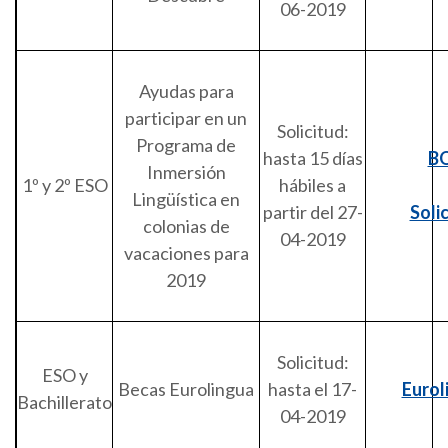
06-2019
Ayudas para
participar en un
Solicitud:
Programa de
hasta 15 días
B
Inmersión
1º y 2º ESO
hábiles a
Lingüística en
partir del 27-
Soli
colonias de
04-2019
vacaciones para
2019
Solicitud:
ESO y
Becas Eurolingua
hasta el 17-
Eurol
Bachillerato
04-2019