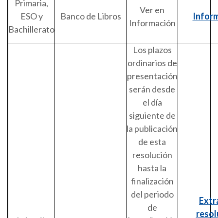
Primaria,
Ver en
ESO y
Banco de Libros
Infor
Información
Bachillerato
Los plazos
ordinarios de
presentación
serán desde
el día
siguiente de
la publicación
de esta
resolución
hasta la
finalización
del periodo
Extr
de
resol