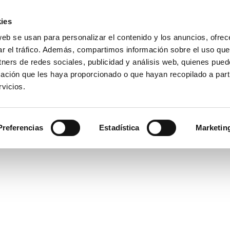
ies
web se usan para personalizar el contenido y los anuncios, ofrec
io La Purísima Alzira
ar el tráfico. Además, compartimos información sobre el uso que
a Inmaculada
tners de redes sociales, publicidad y análisis web, quienes pue
ación que les haya proporcionado o que hayan recopilado a parti
vicios.
APAS
HEMEROTECA
PREMIOS
SECRETARÍA
Preferencias
Estadística
Marketin