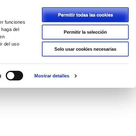
Permitir todas las cookies
er funciones
C/ Rambla, 2 - 46600 - Alzira
 haga del
Permitir la selección
den
962411239
r del uso
lapurisimaalzira@planalfa.es
Solo usar cookies necesarias
ENLACES
PROYECTOS
LOPD
g
Mostrar detalles