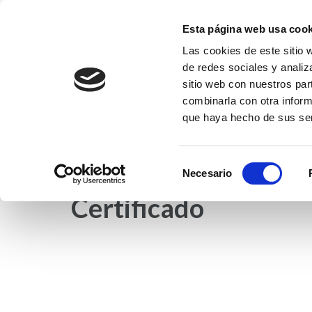
Saltar
al
Esta página web usa cook
contenido
Las cookies de este sitio 
Fundación EFI-Coleg
(presiona
de redes sociales y analiz
Fundación Educativa Franciscanas de l
la
sitio web con nuestros par
tecla
combinarla con otra inform
que haya hecho de sus ser
Intro)
INICIO
NOTICIAS
COLEGIO EFI
ET
Selección
Necesario
de
Certificado
consentimiento