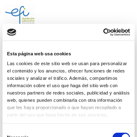
Saltar
al
contenido
(presiona
Fundación EFI-Colegio La
la
Purísima Alzira
tecla
Fundación Educativa Franciscanas de la Inmaculada
Intro)
Esta página web usa cookies
Las cookies de este sitio web se usan para personalizar
El Ventall 2017-2018
el contenido y los anuncios, ofrecer funciones de redes
sociales y analizar el tráfico. Además, compartimos
información sobre el uso que haga del sitio web con
nuestros partners de redes sociales, publicidad y análisis
web, quienes pueden combinarla con otra información
REVISTA EL VENTALL 2017-2018
DESCARGA
que les haya proporcionado o que hayan recopilado a
partir del uso que haya hecho de sus servicios.
Selección