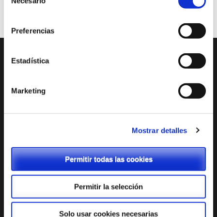
Necesario
de
consentimiento
Preferencias
Estadística
ENTRADAS RECIENTES
Tienda Chromebooks 2026-2027
Marketing
Menú comedor junio
Menú comedor mayo
Mostrar detalles
Menú comedor abril
Permitir todas las cookies
Admisión: Cita previa
Permitir la selección
Solo usar cookies necesarias