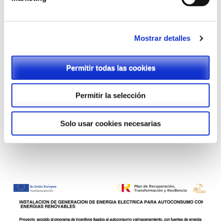
Mostrar detalles
Menú comedor marzo
Permitir todas las cookies
27 Feb,2026
La Purísima
Permitir la selección
Solo usar cookies necesarias
LEER MÁS