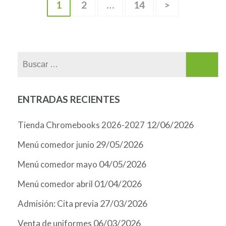
Paginación
Página
Página
Página
1
2
…
14
>
de
entradas
Buscar:
ENTRADAS RECIENTES
12/06/2026
Tienda Chromebooks 2026-2027
29/05/2026
Menú comedor junio
04/05/2026
Menú comedor mayo
01/04/2026
Menú comedor abril
27/03/2026
Admisión: Cita previa
06/03/2026
Venta de uniformes