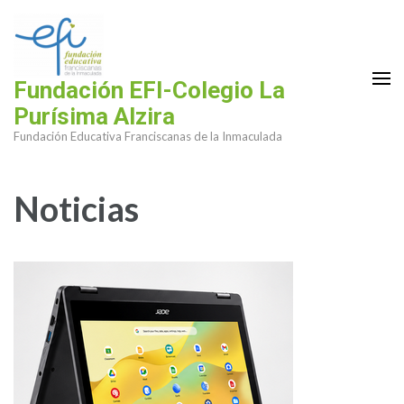
Saltar
al
contenido
(presiona
Fundación EFI-Colegio La
la
Purísima Alzira
tecla
Fundación Educativa Franciscanas de la Inmaculada
Intro)
Noticias