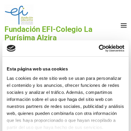
Saltar
al
contenido
(presiona
Fundación EFI-Colegio La
la
Purísima Alzira
tecla
Fundación Educativa Franciscanas de la Inmaculada
Intro)
Proyectos de Innovación
Esta página web usa cookies
Las cookies de este sitio web se usan para personalizar
Educativa
el contenido y los anuncios, ofrecer funciones de redes
sociales y analizar el tráfico. Además, compartimos
información sobre el uso que haga del sitio web con
nuestros partners de redes sociales, publicidad y análisis
web, quienes pueden combinarla con otra información
Convocatoria 2025
que les haya proporcionado o que hayan recopilado a
partir del uso que haya hecho de sus servicios.