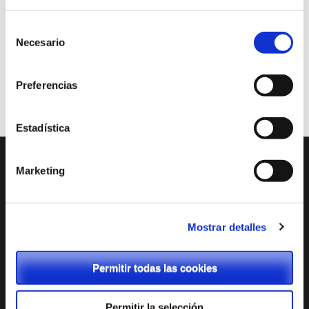
Selección
Necesario
de
consentimiento
Preferencias
Estadística
Marketing
ENTRADAS RECIENTES
Tienda Chromebooks 2026-2027
Mostrar detalles
Menú comedor junio
Menú comedor mayo
Permitir todas las cookies
Menú comedor abril
Permitir la selección