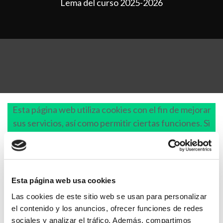
Lema del curso 2025-2026
Esta página web utiliza cookies con el fin de mejorar
sus servicios, así como permitir ciertas funciones. Si
continúa navegando acepta el uso de éstas. Puede
cambiar la configuración u obtener más información
en
política de cookies
. Si lo desea, también puede
consultar nuestro
aviso legal
y
política de privacidad
.
Esta página web usa cookies
Las cookies de este sitio web se usan para personalizar
el contenido y los anuncios, ofrecer funciones de redes
sociales y analizar el tráfico. Además, compartimos