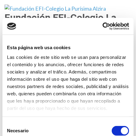
Saltar
al
Fundación EFI-Colegio La
contenido
Purísima Alzira
(presiona
Fundación Educativa Franciscanas de la Inmaculada
la
tecla
Esta página web usa cookies
Intro)
El Ventall 2013-2014
Las cookies de este sitio web se usan para personalizar
el contenido y los anuncios, ofrecer funciones de redes
sociales y analizar el tráfico. Además, compartimos
información sobre el uso que haga del sitio web con
nuestros partners de redes sociales, publicidad y análisis
EL VENTALL 2013-2014
DESCARGA
web, quienes pueden combinarla con otra información
que les haya proporcionado o que hayan recopilado a
partir del uso que haya hecho de sus servicios.
Selección
Necesario
de