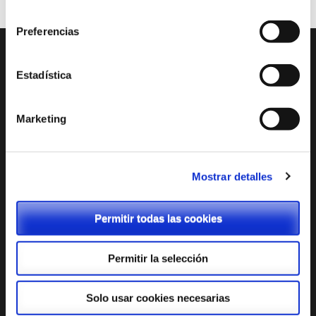
consentimiento
Preferencias
Estadística
ENTRADAS RECIENTES
Tienda Chromebooks 2026-2027
Marketing
Menú comedor junio
Menú comedor mayo
Mostrar detalles
Menú comedor abril
Admisión: Cita previa
Permitir todas las cookies
Permitir la selección
Solo usar cookies necesarias