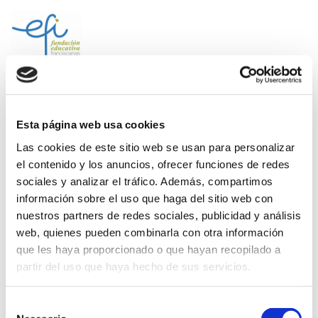
Saltar
al
contenido
(presiona
Fundación EFI-Colegio La
la
Purísima Alzira
tecla
Fundación Educativa Franciscanas de la Inmaculada
Intro)
Esta página web usa cookies
Las cookies de este sitio web se usan para personalizar
El Ventall 2012-2013
el contenido y los anuncios, ofrecer funciones de redes
sociales y analizar el tráfico. Además, compartimos
información sobre el uso que haga del sitio web con
nuestros partners de redes sociales, publicidad y análisis
web, quienes pueden combinarla con otra información
REVISTA EL VENTALL 2012-2013
DESCARGA
que les haya proporcionado o que hayan recopilado a
partir del uso que haya hecho de sus servicios.
Selección