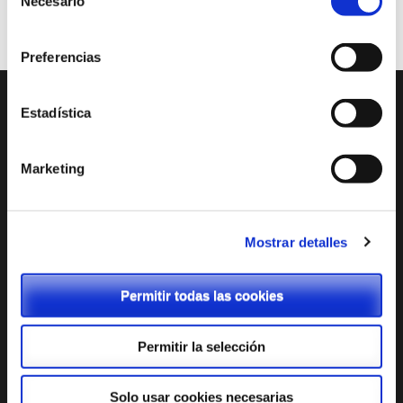
Necesario
de
consentimiento
Preferencias
Estadística
ENTRADAS RECIENTES
Tienda Chromebooks 2026-2027
Marketing
Menú comedor junio
Menú comedor mayo
Mostrar detalles
Menú comedor abril
Permitir todas las cookies
Admisión: Cita previa
Permitir la selección
Solo usar cookies necesarias