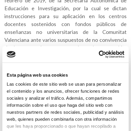
febrero de 2019, de la Secretaría Autonómica de
Educación e Investigación, por la cual se dictan
instrucciones para su aplicación en los centros
docentes sostenidos con fondos públicos de
enseñanzas no universitarias de la Comunitat
Valenciana ante varios suspuestos de no convivencia
de los progenitores por motivos de separación,
divorcio, nulidad matrimonial, ruptura de parejas de
hecho o situaciones análogas.
Esta página web usa cookies
DOGV 8540 (03-05-2019)
: ORDEN 20/2019, de 30
Las cookies de este sitio web se usan para personalizar
de abril, de la Conselleria de Educación, Investigación,
el contenido y los anuncios, ofrecer funciones de redes
Cultura y Deporte, por la cual se regula la
sociales y analizar el tráfico. Además, compartimos
organización de la respuesta educativa para la
información sobre el uso que haga del sitio web con
inclusión del alumnado en los centros docentes
nuestros partners de redes sociales, publicidad y análisis
sostenidos con fondos públicos del sistema educativo
web, quienes pueden combinarla con otra información
valenciano.
que les haya proporcionado o que hayan recopilado a