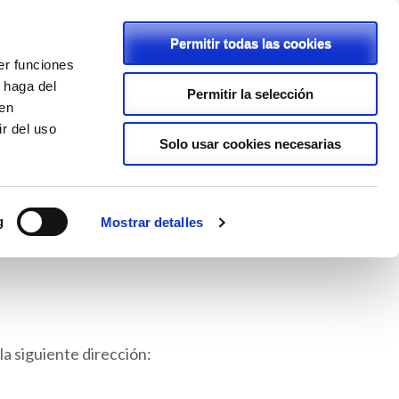
Permitir todas las cookies
er funciones
C/ Rambla, 2 - 46600 - Alzira
 haga del
Permitir la selección
den
962411239
r del uso
lapurisimaalzira@planalfa.es
Solo usar cookies necesarias
ENLACES
PROYECTOS
LOPD
g
Mostrar detalles
la siguiente dirección: