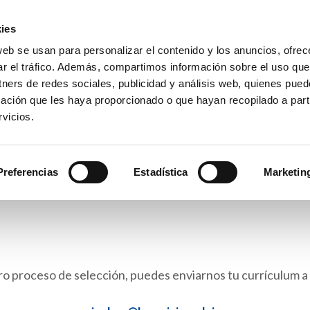
ies
web se usan para personalizar el contenido y los anuncios, ofrec
io La Purísima Alzira
ar el tráfico. Además, compartimos información sobre el uso que
a Inmaculada
tners de redes sociales, publicidad y análisis web, quienes pue
ación que les haya proporcionado o que hayan recopilado a parti
vicios.
APAS
HEMEROTECA
PREMIOS
SECRETARÍA
Preferencias
Estadística
Marketin
ro proceso de selección, puedes enviarnos tu currículum a 