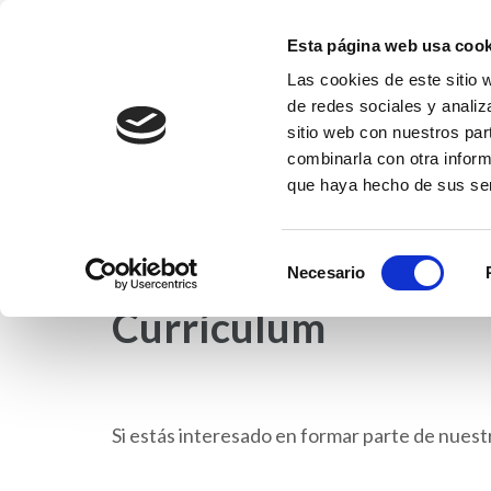
Saltar
al
Esta página web usa cook
contenido
Las cookies de este sitio 
Fundación EFI-Coleg
(presiona
de redes sociales y analiz
Fundación Educativa Franciscanas de l
la
sitio web con nuestros par
tecla
combinarla con otra inform
que haya hecho de sus ser
Intro)
INICIO
NOTICIAS
COLEGIO EFI
ET
Selección
Necesario
de
Currículum
consentimiento
Si estás interesado en formar parte de nuest