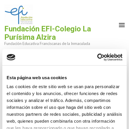
Saltar
al
contenido
(presiona
Fundación EFI-Colegio La
la
Purísima Alzira
tecla
Fundación Educativa Franciscanas de la Inmaculada
Intro)
Sin categorizar
Esta página web usa cookies
Las cookies de este sitio web se usan para personalizar
el contenido y los anuncios, ofrecer funciones de redes
sociales y analizar el tráfico. Además, compartimos
información sobre el uso que haga del sitio web con
nuestros partners de redes sociales, publicidad y análisis
Tenemos grandes proyectos
web, quienes pueden combinarla con otra información
que les haya proporcionado o que hayan recopilado a