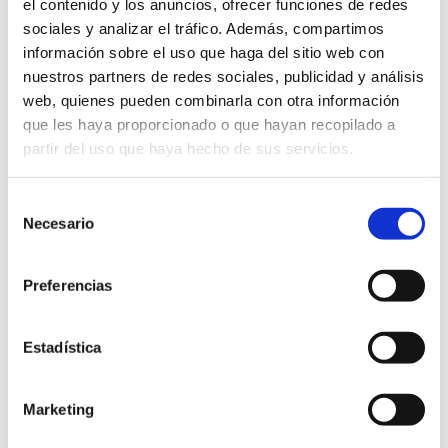
el contenido y los anuncios, ofrecer funciones de redes
sociales y analizar el tráfico. Además, compartimos
Buscar:
información sobre el uso que haga del sitio web con
nuestros partners de redes sociales, publicidad y análisis
web, quienes pueden combinarla con otra información
ENTRADAS RECIENTES
que les haya proporcionado o que hayan recopilado a
partir del uso que haya hecho de sus servicios.
12/06/2026
Tienda Chromebooks 2026-2027
Selección
29/05/2026
Menú comedor junio
Necesario
de
consentimiento
04/05/2026
Menú comedor mayo
Preferencias
01/04/2026
Menú comedor abril
27/03/2026
Admisión: Cita previa
Estadística
06/03/2026
Venta de uniformes
27/02/2026
Marketing
Menú comedor marzo