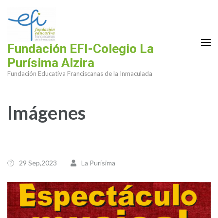
Saltar
al
contenido
(presiona
Fundación EFI-Colegio La
la
Purísima Alzira
tecla
Fundación Educativa Franciscanas de la Inmaculada
Intro)
Imágenes
29 Sep,2023
La Purísima