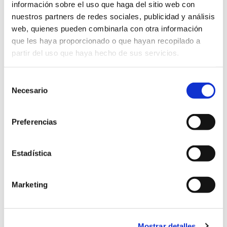
información sobre el uso que haga del sitio web con
nuestros partners de redes sociales, publicidad y análisis
web, quienes pueden combinarla con otra información
que les haya proporcionado o que hayan recopilado a
Venta de entradas
partir del uso que haya hecho de sus servicios.
Selección
Necesario
de
LEER MÁS
consentimiento
Preferencias
Estadística
Marketing
Buscar:
Mostrar detalles