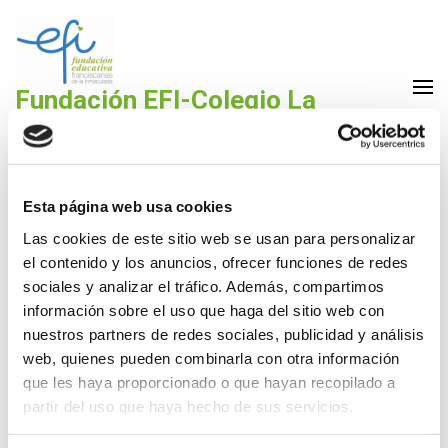
Saltar
al
contenido
(presiona
Fundación EFI-Colegio La
la
Purísima Alzira
tecla
Fundación Educativa Franciscanas de la Inmaculada
Intro)
Esta página web usa cookies
Las cookies de este sitio web se usan para personalizar
el contenido y los anuncios, ofrecer funciones de redes
Infantil y Primaria: KidsBrain
sociales y analizar el tráfico. Además, compartimos
información sobre el uso que haga del sitio web con
13 Sep,2019
La Purísima
nuestros partners de redes sociales, publicidad y análisis
web, quienes pueden combinarla con otra información
que les haya proporcionado o que hayan recopilado a
Extraescolar KidsBrain 2019-2020
DESCARGA
partir del uso que haya hecho de sus servicios.