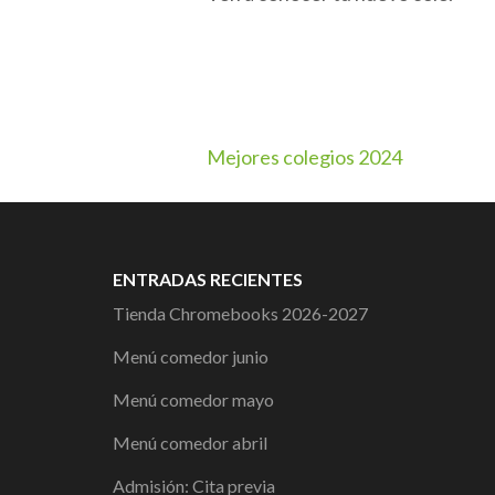
Navegación
Mejores colegios 2024
de
entradas
ENTRADAS RECIENTES
Tienda Chromebooks 2026-2027
Menú comedor junio
Menú comedor mayo
Menú comedor abril
Admisión: Cita previa