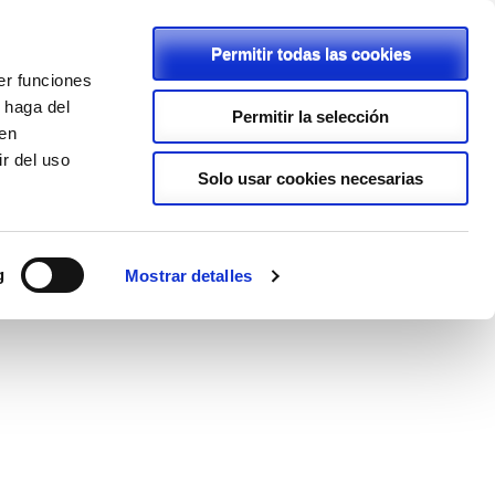
Permitir todas las cookies
er funciones
C/ Rambla, 2 - 46600 - Alzira
 haga del
Permitir la selección
den
962411239
r del uso
lapurisimaalzira@planalfa.es
Solo usar cookies necesarias
ENLACES
PROYECTOS
LOPD
g
Mostrar detalles