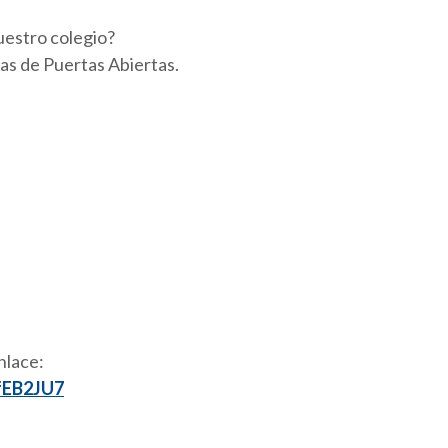
uestro colegio?
s de Puertas Abiertas.
nlace:
fEB2JU7