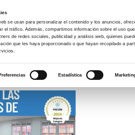
ies
web se usan para personalizar el contenido y los anuncios, ofrec
io La Purísima Alzira
ar el tráfico. Además, compartimos información sobre el uso que
a Inmaculada
tners de redes sociales, publicidad y análisis web, quienes pue
ación que les haya proporcionado o que hayan recopilado a parti
vicios.
APAS
HEMEROTECA
PREMIOS
SECRETARÍA
Preferencias
Estadística
Marketin