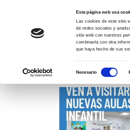
Saltar
al
Esta página web usa cook
contenido
Las cookies de este sitio 
Fundación EFI-Coleg
(presiona
de redes sociales y analiz
Fundación Educativa Franciscanas de l
la
sitio web con nuestros par
tecla
combinarla con otra inform
que haya hecho de sus ser
Intro)
INICIO
NOTICIAS
COLEGIO EFI
ET
Selección
Necesario
de
consentimiento