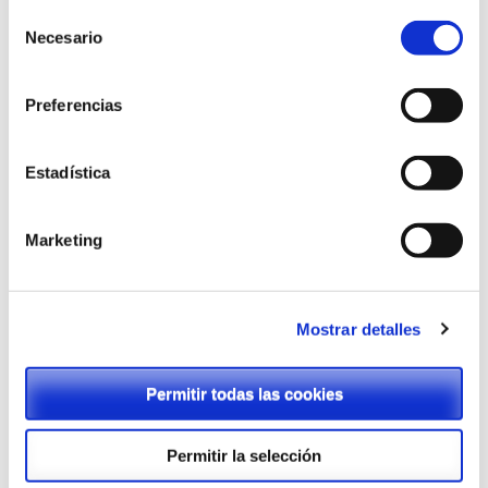
Selección
Necesario
de
consentimiento
Preferencias
Estadística
Marketing
Mostrar detalles
Formulario de reserva
Permitir todas las cookies
Permitir la selección