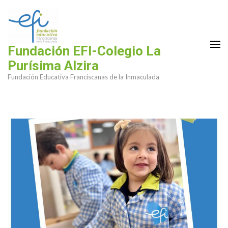
Saltar
al
contenido
(presiona
Fundación EFI-Colegio La
la
Purísima Alzira
tecla
Fundación Educativa Franciscanas de la Inmaculada
Intro)