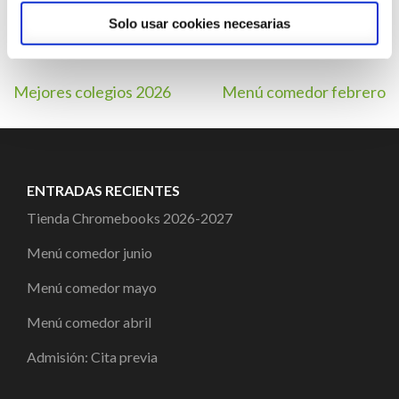
Solo usar cookies necesarias
Navegación
Mejores colegios 2026
Menú comedor febrero
de
entradas
ENTRADAS RECIENTES
Tienda Chromebooks 2026-2027
Menú comedor junio
Menú comedor mayo
Menú comedor abril
Admisión: Cita previa