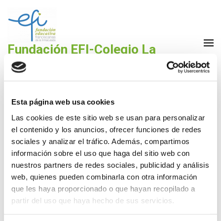
Saltar
al
contenido
(presiona
Fundación EFI-Colegio La
la
Purísima Alzira
tecla
Fundación Educativa Franciscanas de la Inmaculada
Intro)
Esta página web usa cookies
Las cookies de este sitio web se usan para personalizar
el contenido y los anuncios, ofrecer funciones de redes
Menú comedor Marzo
sociales y analizar el tráfico. Además, compartimos
información sobre el uso que haga del sitio web con
28 Feb,2020
La Purísima
nuestros partners de redes sociales, publicidad y análisis
web, quienes pueden combinarla con otra información
que les haya proporcionado o que hayan recopilado a
Menú comedor: Marzo
DESCARGA
partir del uso que haya hecho de sus servicios.