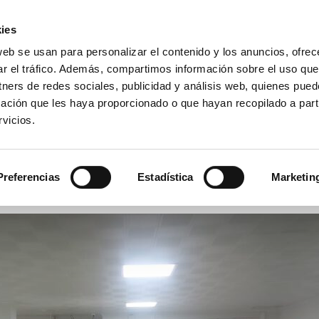
ies
web se usan para personalizar el contenido y los anuncios, ofrec
io La Purísima Alzira
ar el tráfico. Además, compartimos información sobre el uso que
a Inmaculada
tners de redes sociales, publicidad y análisis web, quienes pue
ación que les haya proporcionado o que hayan recopilado a parti
vicios.
APAS
HEMEROTECA
PREMIOS
SECRETARÍA
Preferencias
Estadística
Marketin