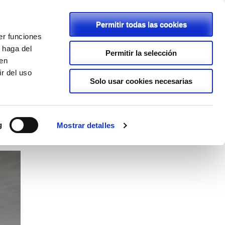
Permitir todas las cookies
er funciones
C/ Rambla, 2 - 46600 - Alzira
 haga del
Permitir la selección
den
962411239
r del uso
lapurisimaalzira@planalfa.es
Solo usar cookies necesarias
ENLACES
PROYECTOS
LOPD
g
Mostrar detalles