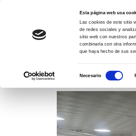
Saltar
al
Esta página web usa cook
contenido
Las cookies de este sitio 
Fundación EFI-Coleg
(presiona
de redes sociales y analiz
Fundación Educativa Franciscanas de l
la
sitio web con nuestros par
tecla
combinarla con otra inform
que haya hecho de sus ser
Intro)
INICIO
NOTICIAS
COLEGIO EFI
ET
Selección
Necesario
de
consentimiento