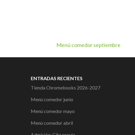
Navegación
Menú comedor septiembre
de
entradas
ENTRADAS RECIENTES
Tienda Chromebooks 2026-2027
Menú comedor junio
Menú comedor mayo
Menú comedor abril
Admisión: Cita previa