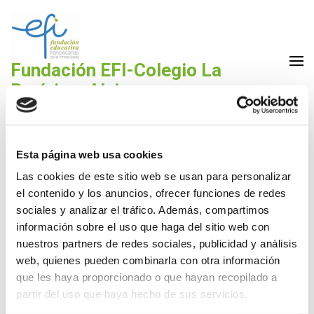
Saltar
al
contenido
(presiona
Fundación EFI-Colegio La
la
Purísima Alzira
tecla
Fundación Educativa Franciscanas de la Inmaculada
Intro)
Esta página web usa cookies
Las cookies de este sitio web se usan para personalizar
el contenido y los anuncios, ofrecer funciones de redes
Comedor: Menú de diciembre
sociales y analizar el tráfico. Además, compartimos
información sobre el uso que haga del sitio web con
1 Dic,2019
La Purísima
nuestros partners de redes sociales, publicidad y análisis
web, quienes pueden combinarla con otra información
Menú diciembre 2019
DESCARGA
que les haya proporcionado o que hayan recopilado a
partir del uso que haya hecho de sus servicios.