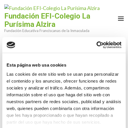
Saltar
al
Fundación EFI-Colegio La
contenido
Purísima Alzira
(presiona
Fundación Educativa Franciscanas de la Inmaculada
la
tecla
Intro)
Esta página web usa cookies
Infantil y Primaria: Inicio curso
Las cookies de este sitio web se usan para personalizar
2020-21
el contenido y los anuncios, ofrecer funciones de redes
sociales y analizar el tráfico. Además, compartimos
1 Sep,2020
La Purísima
información sobre el uso que haga del sitio web con
nuestros partners de redes sociales, publicidad y análisis
CARTA INICIO CURSO INFANTIL Y PRIMARIA 2020-2021
web, quienes pueden combinarla con otra información
que les haya proporcionado o que hayan recopilado a
DESCARGA
partir del uso que haya hecho de sus servicios.