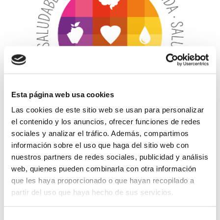
Esta página web usa cookies
Las cookies de este sitio web se usan para personalizar
el contenido y los anuncios, ofrecer funciones de redes
Nuestro colegio ha recibido, por parte del Ministerio
sociales y analizar el tráfico. Además, compartimos
de Educación y Formación Profesional, el distintivo de
información sobre el uso que haga del sitio web con
calidad «Sello Vida Saludable» gracias a la labor que
nuestros partners de redes sociales, publicidad y análisis
desde el centro se viene realizando a la hora de
web, quienes pueden combinarla con otra información
fomentar hábitos de vida activos y saludables entre
que les haya proporcionado o que hayan recopilado a
partir del uso que haya hecho de sus servicios.
sus alumnos. Un distintivo que solo se ha concedido a
49 centros de toda España.
Selección