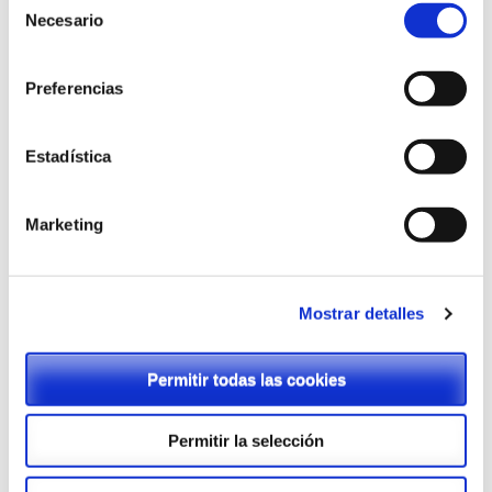
Necesario
de
Tenemos un compromiso firme para promover hábitos
consentimiento
que conducen al desarrollo de estilos de vida activos y
saludables.
Preferencias
Estadística
Marketing
Mostrar detalles
BOE
Permitir todas las cookies
Permitir la selección