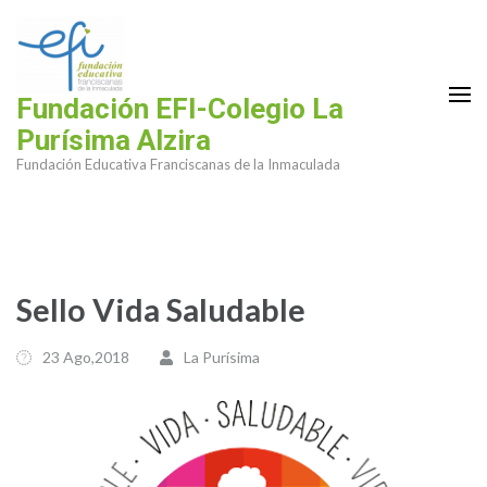
Saltar
al
contenido
(presiona
Fundación EFI-Colegio La
la
Purísima Alzira
tecla
Fundación Educativa Franciscanas de la Inmaculada
Intro)
Sello Vida Saludable
23 Ago,2018
La Purísima