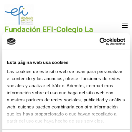
Saltar
al
contenido
(presiona
Fundación EFI-Colegio La
la
Purísima Alzira
tecla
Fundación Educativa Franciscanas de la Inmaculada
Intro)
Esta página web usa cookies
Las cookies de este sitio web se usan para personalizar
el contenido y los anuncios, ofrecer funciones de redes
Visita presencial al Colegio
sociales y analizar el tráfico. Además, compartimos
información sobre el uso que haga del sitio web con
30 Mar,2022
La Purísima
nuestros partners de redes sociales, publicidad y análisis
web, quienes pueden combinarla con otra información
Días 11, 12 y 13 de abril de 15:15h a 16:15h: Rellenar
que les haya proporcionado o que hayan recopilado a
el
Formulario de reserva
partir del uso que haya hecho de sus servicios.