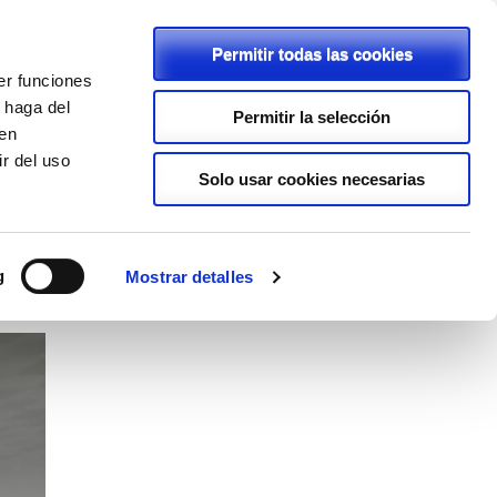
Permitir todas las cookies
er funciones
C/ Rambla, 2 - 46600 - Alzira
 haga del
Permitir la selección
den
962411239
r del uso
lapurisimaalzira@planalfa.es
Solo usar cookies necesarias
ENLACES
PROYECTOS
LOPD
g
Mostrar detalles