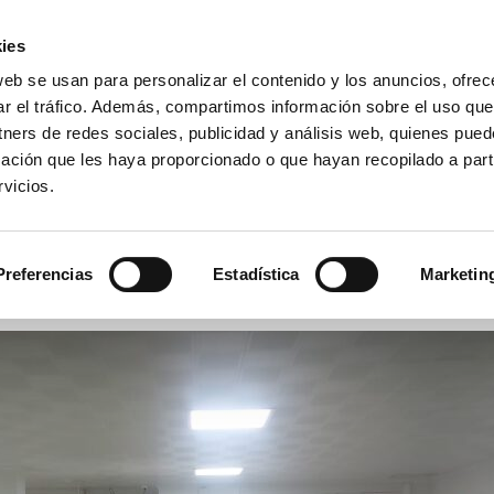
ies
web se usan para personalizar el contenido y los anuncios, ofrec
io La Purísima Alzira
ar el tráfico. Además, compartimos información sobre el uso que
a Inmaculada
tners de redes sociales, publicidad y análisis web, quienes pue
ación que les haya proporcionado o que hayan recopilado a parti
vicios.
APAS
HEMEROTECA
PREMIOS
SECRETARÍA
Preferencias
Estadística
Marketin