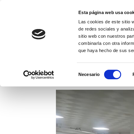
Saltar
al
Esta página web usa cook
contenido
Las cookies de este sitio 
Fundación EFI-Coleg
(presiona
de redes sociales y analiz
Fundación Educativa Franciscanas de l
la
sitio web con nuestros par
tecla
combinarla con otra inform
que haya hecho de sus ser
Intro)
INICIO
NOTICIAS
COLEGIO EFI
ET
Selección
Necesario
de
consentimiento