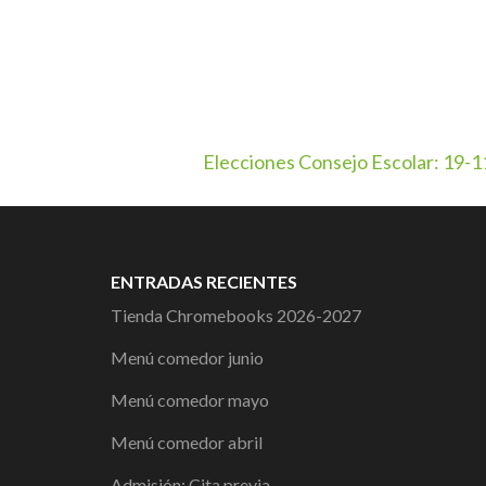
Navegación
Elecciones Consejo Escolar: 19-
de
entradas
ENTRADAS RECIENTES
Tienda Chromebooks 2026-2027
Menú comedor junio
Menú comedor mayo
Menú comedor abril
Admisión: Cita previa